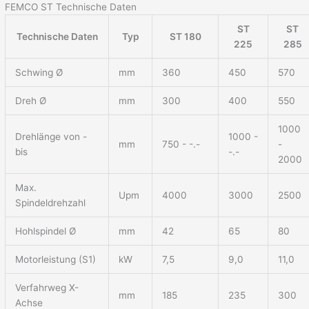
FEMCO ST
Technische Daten
ST
ST
Technische Daten
Typ
ST 180
225
285
Schwing Ø
mm
360
450
570
Dreh Ø
mm
300
400
550
1000
Drehlänge von -
1000 -
mm
750 - -.-
-
bis
-.-
2000
Max.
Upm
4000
3000
2500
Spindeldrehzahl
Hohlspindel Ø
mm
42
65
80
Motorleistung (S1)
kW
7,5
9,0
11,0
Verfahrweg X-
mm
185
235
300
Achse